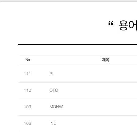
No
제목
111
PI
110
OTC
109
MOHW
108
IND